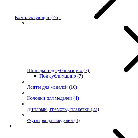
Комплектующие
(46)
Шильды под сублимацию
(7)
Под сублимацию
(7)
Ленты для медалей
(10)
Колодки для медалей
(4)
Дипломы, грамоты, плакетки
(22)
Футляры для медалей
(3)