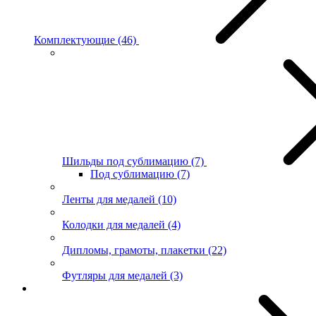
Комплектующие
(46)
Шильды под сублимацию
(7)
Под сублимацию
(7)
Ленты для медалей
(10)
Колодки для медалей
(4)
Дипломы, грамоты, плакетки
(22)
Футляры для медалей
(3)