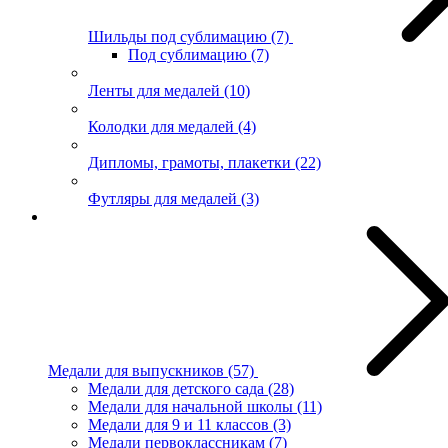
Шильды под сублимацию
(7)
Под сублимацию
(7)
Ленты для медалей
(10)
Колодки для медалей
(4)
Дипломы, грамоты, плакетки
(22)
Футляры для медалей
(3)
Медали для выпускников
(57)
Медали для детского сада
(28)
Медали для начальной школы
(11)
Медали для 9 и 11 классов
(3)
Медали первоклассникам
(7)